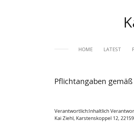
Skip
to
K
main
content
HOME
LATEST
Pflichtangaben gemäß
Verantwortlich:Inhaltlich Verantwo
Kai Ziehl, Karstenskoppel 12, 22